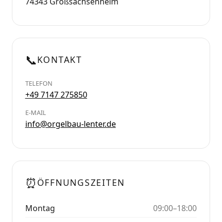
74343 Großsachsenheim
📞
KONTAKT
TELEFON
+49 7147 275850
E-MAIL
info@orgelbau-lenter.de
⏰
ÖFFNUNGSZEITEN
Montag
09:00–18:00