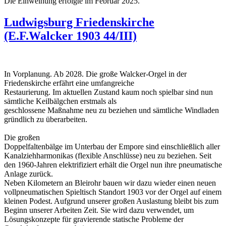
Die Einweihung erfolgte im Februar 2025.
Ludwigsburg Friedenskirche
(E.F.Walcker 1903 44/III)
In Vorplanung. Ab 2028. Die große Walcker-Orgel in der
Friedenskirche erfährt eine umfangreiche
Restaurierung. Im aktuellen Zustand kaum noch spielbar sind nun
sämtliche Keilbälgchen erstmals als
geschlossene Maßnahme neu zu beziehen und sämtliche Windladen
gründlich zu überarbeiten.
Die großen
Doppelfaltenbälge im Unterbau der Empore sind einschließlich aller
Kanalziehharmonikas (flexible Anschlüsse) neu zu beziehen. Seit
den 1960-Jahren elektrifiziert erhält die Orgel nun ihre pneumatische
Anlage zurück.
Neben Kilometern an Bleirohr bauen wir dazu wieder einen neuen
vollpneumatischen Spieltisch Standort 1903 vor der Orgel auf einem
kleinen Podest. Aufgrund unserer großen Auslastung bleibt bis zum
Beginn unserer Arbeiten Zeit. Sie wird dazu verwendet, um
Lösungskonzepte für gravierende statische Probleme der